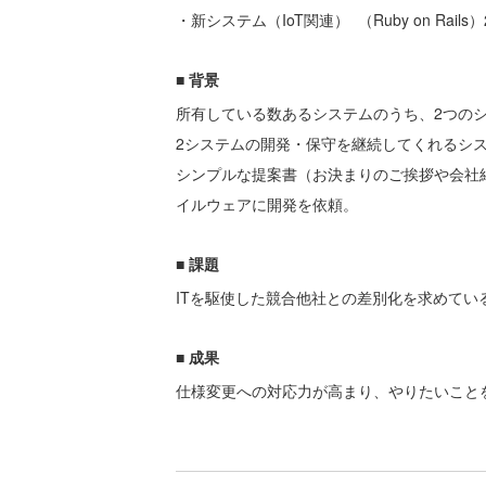
・新システム（IoT関連） （Ruby on Rails
■ 背景
所有している数あるシステムのうち、2つの
2システムの開発・保守を継続してくれるシ
シンプルな提案書（お決まりのご挨拶や会社
イルウェアに開発を依頼。
■ 課題
ITを駆使した競合他社との差別化を求めてい
■ 成果
仕様変更への対応力が高まり、やりたいこと