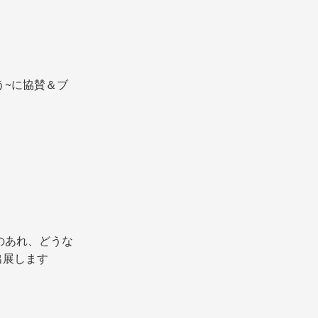
おう~に協賛＆ブ
up〜例のあれ、どうな
出展します