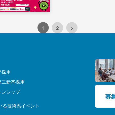
1
2
>
ア採用
第二新卒採用
ーンシップ
募
いる技術系イベント