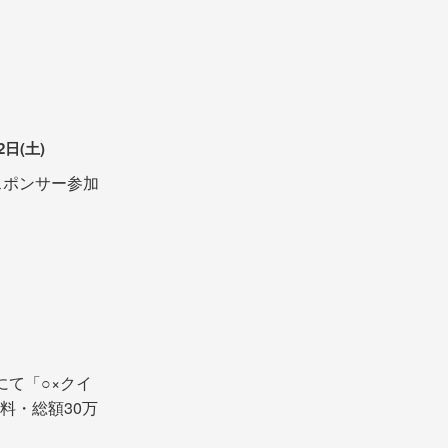
2日(土)
lsにスポンサー参加
22にて「○×クイ
料・総額30万